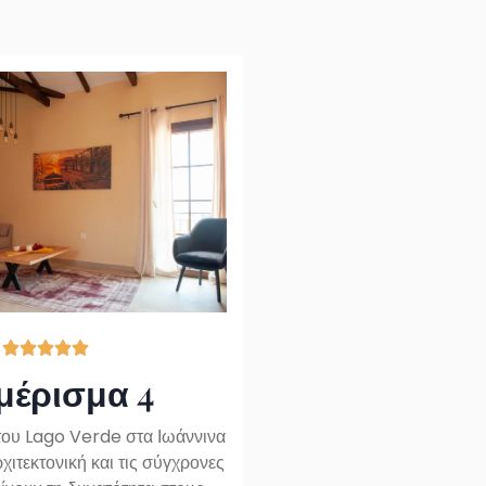





μέρισμα 4
του Lago Verde στα Ιωάννινα
χιτεκτονική και τις σύγχρονες