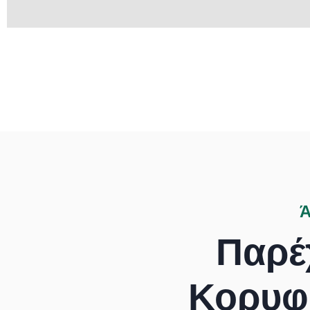
Ά
Παρέ
Κορυφ