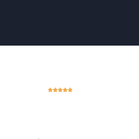




